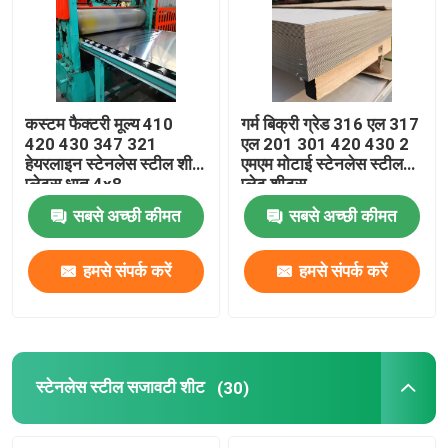
हमारे बारे में
कारखाने का दौरा
कस्टम फैक्टरी मूल्य 410
गर्म बिक्री ग्रेड 316 एल 317
420 430 347 321
एल 201 301 420 430 2
हेयरलाइन स्टेनलेस स्टील शीट
एमएम मोटाई स्टेनलेस स्टील
गुणवत्ता नियंत्रण
प्लेट्स धातु 4x8
प्लेट शीट्स
सबसे अच्छी कीमत
सबसे अच्छी कीमत
हमसे संपर्क करें
हमसे संपर्क करें
हमसे संपर्क करें
उद्धरण मांगें
स्टेनलेस स्टील का तार
स्टेनलेस स्टील सजावटी शीट
(30)
स्टेनलेस स्टील पट्टी