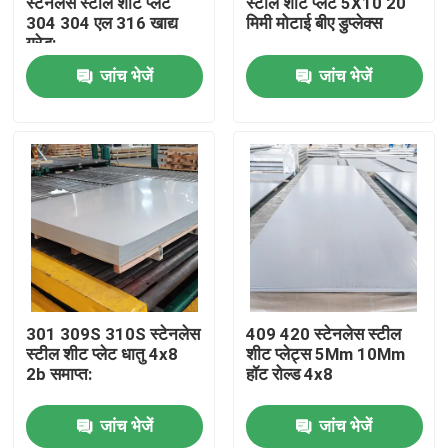
स्टेनलेस स्टील शीट प्लेट
स्टील शीट प्लेट 5X10 20
304 304 एल 316 खाद्य
मिमी मोटाई बीए डुप्लेक्स
ग्रेड:
हमारे बारे में
जांच भेजें
जांच भेजें
कारखाने का दौरा
गुणवत्ता नियंत्रण
हमसे संपर्क करें
उद्धरण मांगें
301 309S 310S स्टेनलेस
409 420 स्टेनलेस स्टील
स्टील शीट प्लेट धातु 4x8
शीट प्लेट्स 5Mm 10Mm
2b समाप्त:
हॉट रोल्ड 4x8
स्टेनलेस स्टील का तार
जांच भेजें
जांच भेजें
स्टेनलेस स्टील पट्टी