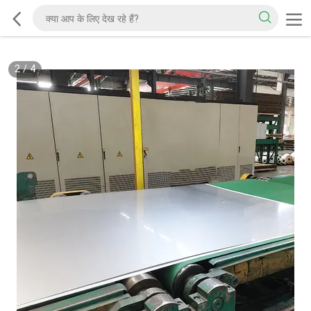
2
/
4