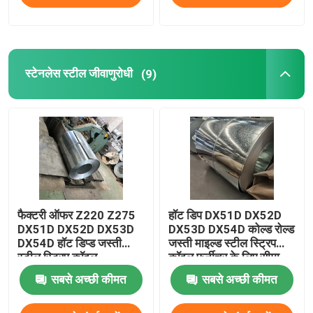
स्टेनलेस स्टील जीवाणुरोधी
(9)
फैक्टरी ऑफर Z220 Z275
हॉट डिप DX51D DX52D
DX51D DX52D DX53D
DX53D DX54D कोल्ड रोल्ड
DX54D हॉट डिप्ड जस्ती
जस्ती माइल्ड स्टील स्ट्रिप
स्टील स्ट्रिप कॉइल
कॉइल फर्नीचर के लिए सीमा
शुल्क
सबसे अच्छी कीमत
सबसे अच्छी कीमत