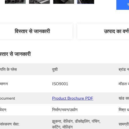
स
विस्तार से जानकारी
उत्पाद का वर्
स्तार से जानकारी
पत्ति के प्लेस
वूशी
ब्रांड 
रमाणन
ISO9001
मॉडल स
ocument
Product Brochure PDF
खंड क
ेदन:
निर्माण/भवन/उद्योग
मिश्र ध
झुकना, वेल्डिंग, डीकोइलिंग, पंचिंग, 
रसंस्करण सेवा:
सामग्री
कटिंग, मोल्डिंग