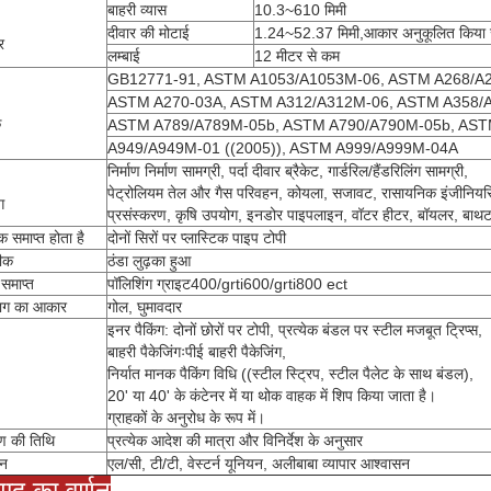
बाहरी व्यास
10.3~610 मिमी
दीवार की मोटाई
1.24~52.37 मिमी,आकार अनुकूलित किया 
र
लम्बाई
12 मीटर से कम
GB12771-91, ASTM A1053/A1053M-06, ASTM A268/A
ASTM A270-03A, ASTM A312/A312M-06, ASTM A358/
क
ASTM A789/A789M-05b, ASTM A790/A790M-05b, AST
A949/A949M-01 ((2005)), ASTM A999/A999M-04A
निर्माण निर्माण सामग्री, पर्दा दीवार ब्रैकेट, गार्डरिल/हैंडरिलिंग सामग्री,
पेट्रोलियम तेल और गैस परिवहन, कोयला, सजावट, रासायनिक इंजीनियरिं
ग
प्रसंस्करण, कृषि उपयोग, इनडोर पाइपलाइन, वॉटर हीटर, बॉयलर, बा
षक समाप्त होता है
दोनों सिरों पर प्लास्टिक पाइप टोपी
ीक
ठंडा लुढ़का हुआ
समाप्त
पॉलिशिंग ग्राइट400/grti600/grti800 ect
ाग का आकार
गोल, घुमावदार
इनर पैकिंग: दोनों छोरों पर टोपी, प्रत्येक बंडल पर स्टील मजबूत ट्रिप्स,
बाहरी पैकेजिंगःपीई बाहरी पैकेजिंग,
निर्यात मानक पैकिंग विधि ((स्टील स्ट्रिप, स्टील पैलेट के साथ बंडल),
20' या 40' के कंटेनर में या थोक वाहक में शिप किया जाता है।
ग्राहकों के अनुरोध के रूप में।
ण की तिथि
प्रत्येक आदेश की मात्रा और विनिर्देश के अनुसार
ान
एल/सी, टी/टी, वेस्टर्न यूनियन, अलीबाबा व्यापार आश्वासन
पाद का वर्णन