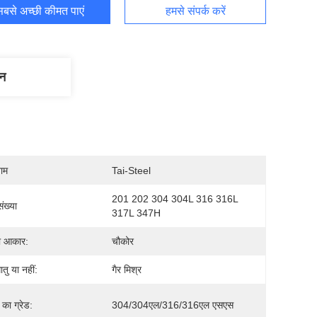
बसे अच्छी कीमत पाएं
हमसे संपर्क करें
णन
नाम
Tai-Steel
201 202 304 304L 316 316L 
ंख्या
317L 347H
ा आकार:
चौकोर
ातु या नहीं:
गैर मिश्र
 का ग्रेड:
304/304एल/316/316एल एसएस