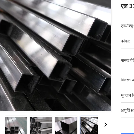
एल 31
एमओक्यू:
कीमत:
मानक पैक
वितरण अ
भुगतान व
आपूर्ति क्