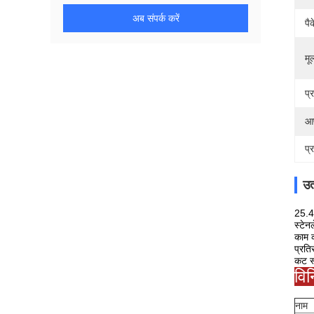
अब संपर्क करें
पै
मूल
प्
आप
प्
उत
25.4m
स्टेन
काम क
प्रति
कट स्
विन
नाम