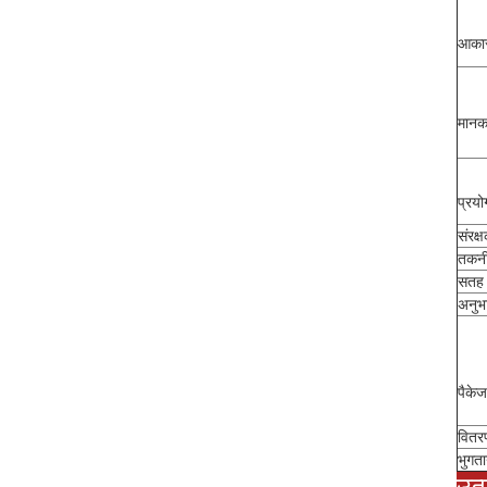
आका
मान
प्रयो
संरक्
तकन
सतह 
अनुभ
पैकेज
वितर
भुगत
उत्